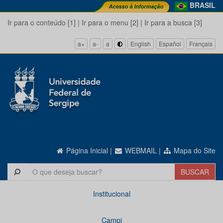
BRASIL
Ir para o conteúdo [1]
|
Ir para o menu [2]
|
Ir para a busca [3]
a+
a-
a
English
Español
Français
Página Inicial
|
WEBMAIL
|
Mapa do Site
Institucional
Campi