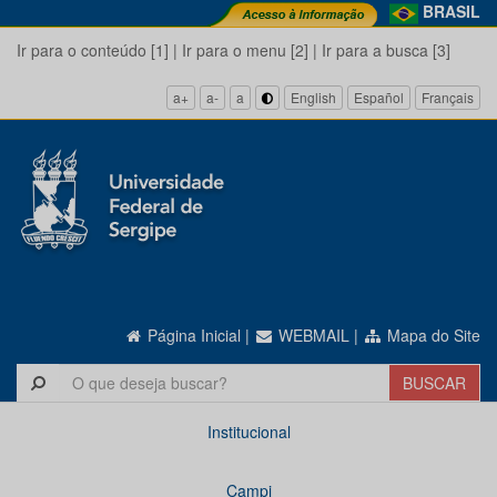
BRASIL
Ir para o conteúdo [1]
|
Ir para o menu [2]
|
Ir para a busca [3]
a+
a-
a
English
Español
Français
Página Inicial
|
WEBMAIL
|
Mapa do Site
Institucional
Campi