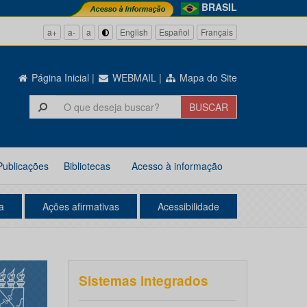
BRASIL
a+
a-
a
English
Español
Français
Página Inicial
|
WEBMAIL
|
Mapa do Site
Publicações
Bibliotecas
Acesso à informação
a
Ações afirmativas
Acessibilidade
Sistemas integrados