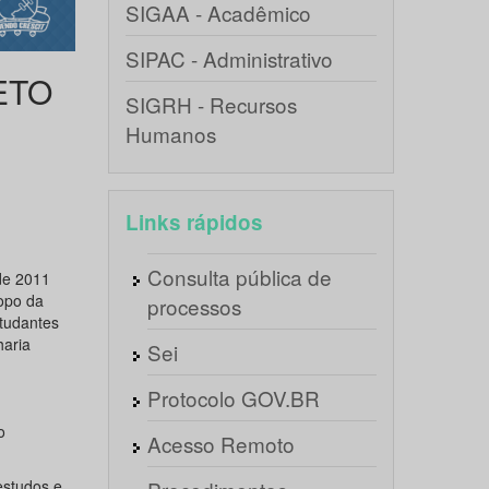
SIGAA - Acadêmico
SIPAC - Administrativo
ETO
SIGRH - Recursos
Humanos
Links rápidos
Consulta pública de
e 2011
copo da
processos
studantes
haria
Sei
Protocolo GOV.BR
o
Acesso Remoto
estudos e