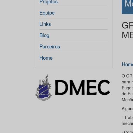
M
Projetos
Equipe
GR
Links
M
Blog
Parceiros
Home
Hom
O GRU
para 
Engen
de En
Mecân
Algu
· Tra
mecân
· Com